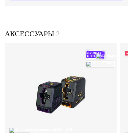
АКСЕССУАРЫ
2
ЛУЧШАЯ
ХИТ
ЦЕНА