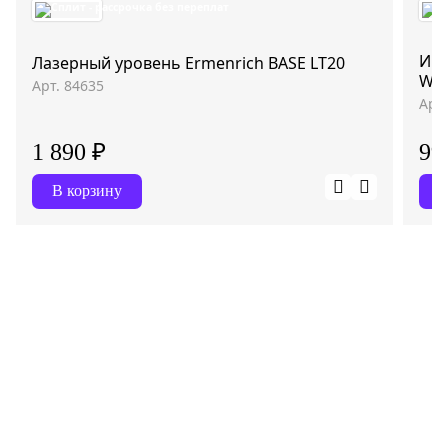
Инд
Лазерный уровень Ermenrich BASE LT20
WT
Арт. 84635
Арт
1 890 ₽
99
В корзину
В