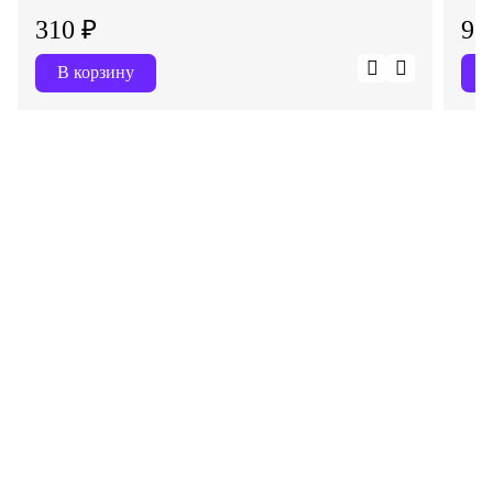
310 ₽
97
В корзину
В