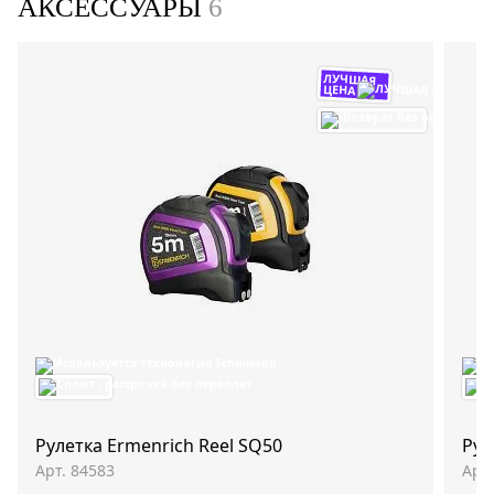
АКСЕССУАРЫ
6
ЛУЧШАЯ
ЦЕНА
Рулетка Ermenrich Reel SQ50
Рул
Арт. 84583
Арт