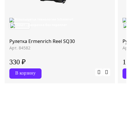
Рулетка Ermenrich Reel SQ30
Рул
Арт. 84582
Арт
330 ₽
1 
В корзину
В