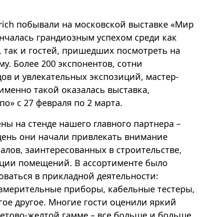
ich побывали на московской выставке «Мир
енчалась грандиозным успехом среди как
 так и гостей, пришедших посмотреть на
у. Более 200 экспонентов, сотни
дов и увлекательных экспозиций, мастер-
именно такой оказалась выставка,
о» с 27 февраля по 2 марта.
ны на стенде нашего главного партнера –
день они начали привлекать внимание
лов, заинтересованных в строительстве,
ации помещений. В ассортименте было
оваться в прикладной деятельности:
измерительные приборы, кабельные тестеры,
ое другое. Многие гости оценили яркий
етово-желтой гамме – все больше и больше