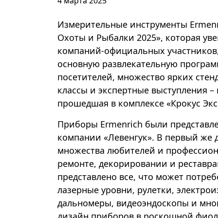
4 марта 2025
Измерительные инструменты Ermenr
Охоты и Рыбалки 2025», которая ув
компаний-официальных участников,
основную развлекательную программ
посетителей, множество ярких стен
классы и экспертные выступления – 
прошедшая в комплексе «Крокус Эксп
Приборы Ermenrich были представле
компании «Левенгук». В первый же 
множества любителей и профессиона
ремонте, декорировании и реставр
представлено все, что может потреб
лазерные уровни, рулетки, электро
дальномеры, видеоэндоскопы и мног
дизайн приборов в роскошной фиол