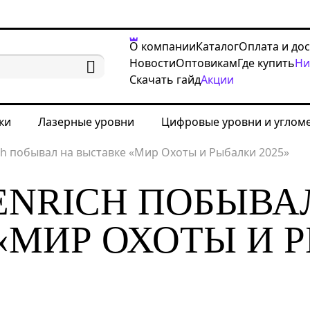
О компании
Каталог
Оплата и до
Новости
Оптовикам
Где купить
Ни
Скачать гайд
Акции
ки
Лазерные уровни
Цифровые уровни и углом
ch побывал на выставке «Мир Охоты и Рыбалки 2025»
ENRICH ПОБЫВА
«МИР ОХОТЫ И 