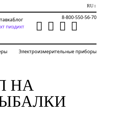
RU
8-800-550-56-70
ставка
Блог
хт пиздихт
еры
Электроизмерительные приборы
Л НА
РЫБАЛКИ