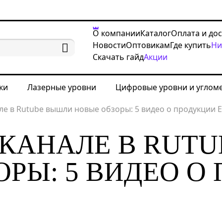
О компании
Каталог
Оплата и до
Новости
Оптовикам
Где купить
Ни
Скачать гайд
Акции
ки
Лазерные уровни
Цифровые уровни и углом
е в Rutube вышли новые обзоры: 5 видео о продукции 
КАНАЛЕ В RUT
ОРЫ: 5 ВИДЕО О