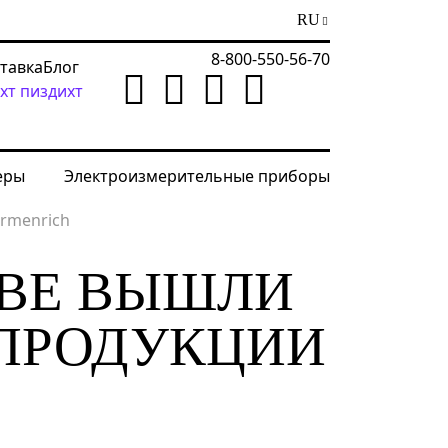
RU
8-800-550-56-70
ставка
Блог
хт пиздихт
еры
Электроизмерительные приборы
Ermenrich
UBE ВЫШЛИ
 ПРОДУКЦИИ