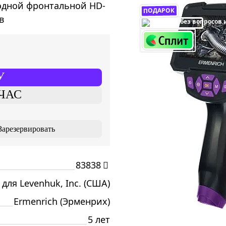
 одной фронтальной HD-
ПОДАРОК
в
У
ЧАС
Зарезервировать
83838
 для Levenhuk, Inc. (США)
Ermenrich (Эрменрих)
5 лет