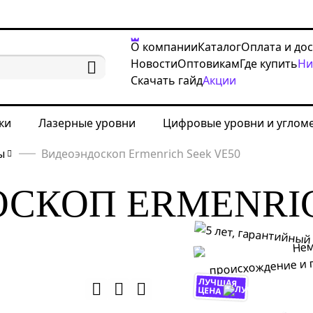
О компании
Каталог
Оплата и до
Новости
Оптовикам
Где купить
Ни
Скачать гайд
Акции
ки
Лазерные уровни
Цифровые уровни и углом
ы
Видеоэндоскоп Ermenrich Seek VE50
СКОП ERMENRI
ЛУЧШАЯ
ЦЕНА