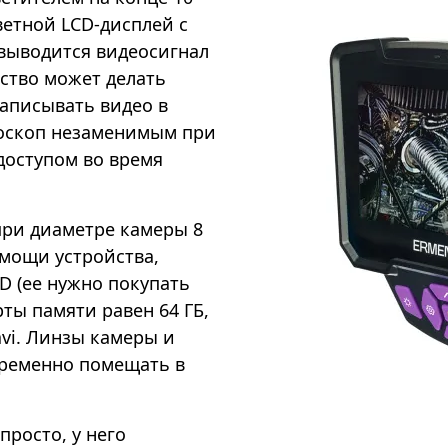
ветной LCD-дисплей с
выводится видеосигнал
ство может делать
аписывать видео в
доскоп незаменимым при
доступом во время
при диаметре камеры 8
омощи устройства,
D (ее нужно покупать
ты памяти равен 64 ГБ,
.avi. Линзы камеры и
ременно помещать в
росто, у него