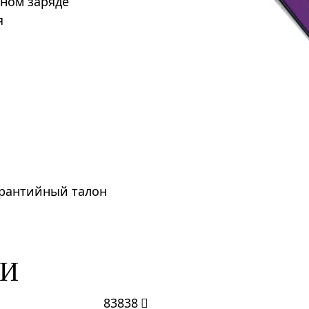
лном заряде
я
арантийный талон
КИ
83838