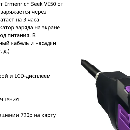
 Ermenrich Seek VE50 от
 заряжается через
атает на 3 часа
атор заряда на экране
од питания. В
ный кабель и насадки
 д.)
рой и LCD-дисплеем
решения
решении 720p на карту