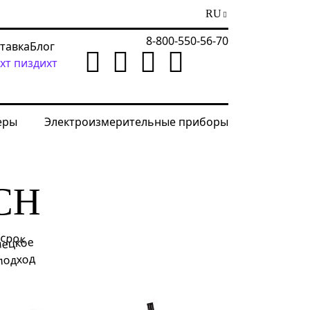
RU
8-800-550-56-70
ставка
Блог
хт пиздихт
еры
Электроизмерительные приборы
CH