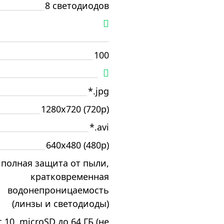
8 светодиодов
100
*.jpg
1280x720 (720p)
*.avi
640x480 (480p)
, полная защита от пыли,
кратковременная
водонепроницаемость
(линзы и светодиоды)
 10, microSD до 64 ГБ (не