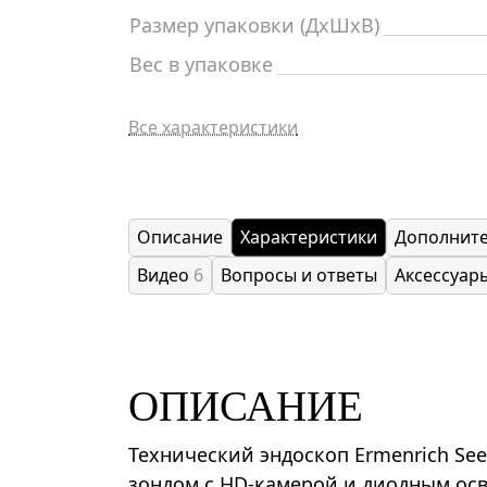
Размер упаковки (ДxШxВ)
Вес в упаковке
Все характеристики
Описание
Характеристики
Дополнит
Видео
6
Вопросы и ответы
Аксессуар
ОПИСАНИЕ
Технический эндоскоп Ermenrich Se
зондом с HD-камерой и диодным осв