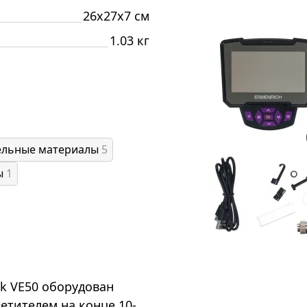
26x27x7 см
1.03 кг
ельные материалы
5
ы
1
ek VE50 оборудован
етителем на конце 10-