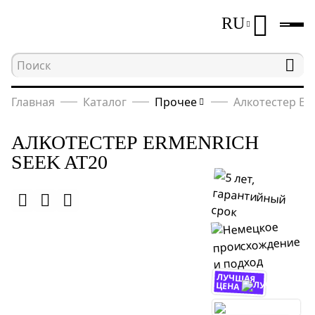
RU
Главная
Каталог
Прочее
Алкотестер Er
АЛКОТЕСТЕР ERMENRICH
SEEK AT20
ЛУЧШАЯ
ЦЕНА