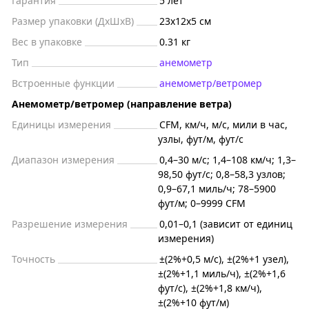
Гарантия
5 лет
Размер упаковки (ДxШxВ)
23x12x5 см
Вес в упаковке
0.31 кг
Тип
анемометр
Встроенные функции
анемометр/ветромер
Анемометр/ветромер (направление ветра)
Единицы измерения
CFM, км/ч, м/с, мили в час,
узлы, фут/м, фут/с
Диапазон измерения
0,4–30 м/с; 1,4–108 км/ч; 1,3–
98,50 фут/с; 0,8–58,3 узлов;
0,9–67,1 миль/ч; 78–5900
фут/м; 0–9999 CFM
Разрешение измерения
0,01–0,1 (зависит от единиц
измерения)
Точность
±(2%+0,5 м/с), ±(2%+1 узел),
±(2%+1,1 миль/ч), ±(2%+1,6
фут/с), ±(2%+1,8 км/ч),
±(2%+10 фут/м)