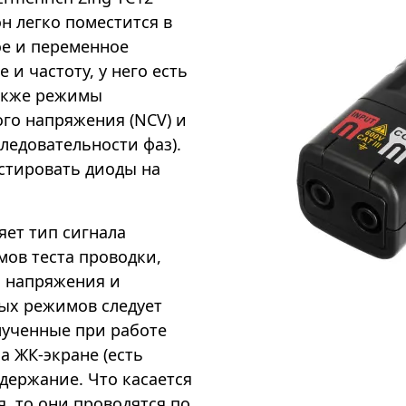
н легко поместится в
ое и переменное
и частоту, у него есть
также режимы
го напряжения (NCV) и
ледовательности фаз).
естировать диоды на
ет тип сигнала
мов теста проводки,
о напряжения и
ых режимов следует
лученные при работе
а ЖК-экране (есть
удержание. Что касается
 то они проводятся по