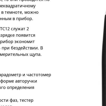
неквадратичному
 в темноте, можно
нным в прибор.
TC12 служат 2
зрядке появится
 прибор экономит
 при бездействии. В
змерительных щупа.
арадометр и частотомер
в форме авторучки
ого определения
сти фаз, тестер