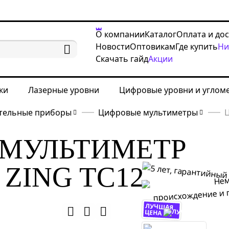
О компании
Каталог
Оплата и до
Новости
Оптовикам
Где купить
Ни
Скачать гайд
Акции
ки
Лазерные уровни
Цифровые уровни и углом
тельные приборы
Цифровые мультиметры
Ц
МУЛЬТИМЕТР
ZING TC12
ЛУЧШАЯ
ЦЕНА