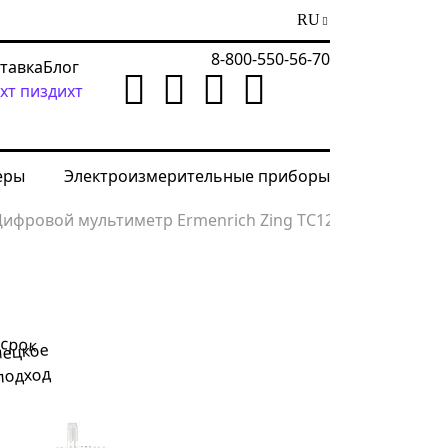
RU
8-800-550-56-70
ставка
Блог
хт пиздихт
еры
Электроизмерительные приборы
ифровой мультиметр Ermenrich Zing TC12