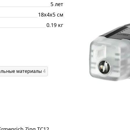
5 лет
18x4x5 см
0.19 кг
ельные материалы
4
menrich Zing TC12