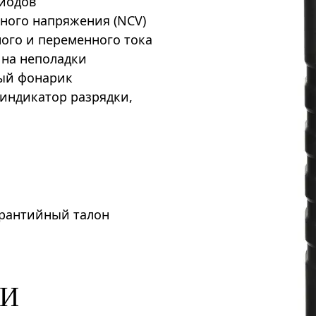
диодов
ного напряжения (NCV)
ного и переменного тока
 на неполадки
ный фонарик
 индикатор разрядки,
арантийный талон
КИ