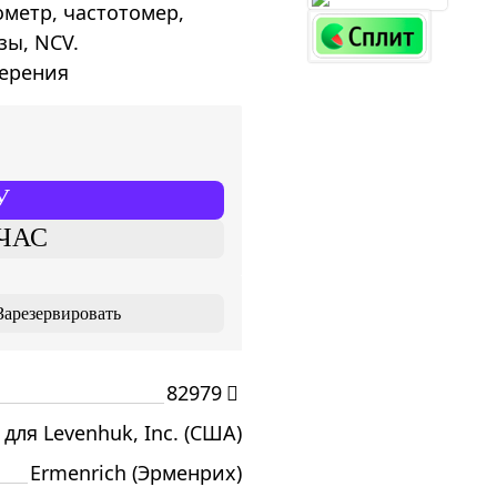
ометр, частотомер,
зы, NCV.
мерения
У
ЧАС
Зарезервировать
82979
 для Levenhuk, Inc. (США)
Ermenrich (Эрменрих)