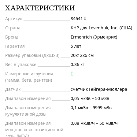
ХАРАКТЕРИСТИКИ
Артикул
84641
Страна
КНР для Levenhuk, Inc. (США)
Бренд
Ermenrich (Эрменрих)
Гарантия
5 лет
Размер упаковки (ДxШxВ)
20x12x6 см
Вес в упаковке
0.36 кг
Измерение излучения
(гамма, бета, рентген)
Датчик
счетчик Гейгера-Мюллера
Диапазон измерения
0,05 мкЗв – 50 мЗв
Диапазон измерения
0,1 мкЗв – 9999 мЗв
кумулятивной дозы
Диапазон измерения
0,08 мкЗв/ч – 50 мЗв/ч
мощности экспозиционной
дозы (МЭД)