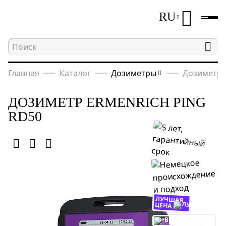
RU
Главная
Каталог
Дозиметры
Дозиметр 
ДОЗИМЕТР ERMENRICH PING
RD50
ЛУЧШАЯ
ЦЕНА