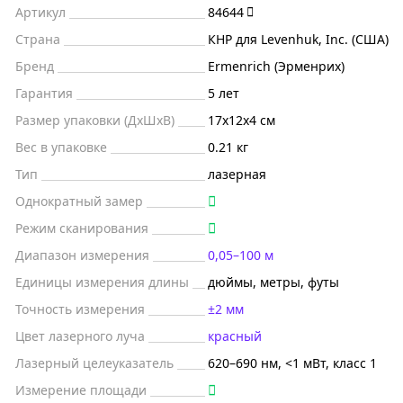
Артикул
84644
Страна
КНР для Levenhuk, Inc. (США)
Бренд
Ermenrich (Эрменрих)
Гарантия
5 лет
Размер упаковки (ДxШxВ)
17x12x4 см
Вес в упаковке
0.21 кг
Тип
лазерная
Однократный замер
Режим сканирования
Диапазон измерения
0,05–100 м
Единицы измерения длины
дюймы, метры, футы
Точность измерения
±2 мм
Цвет лазерного луча
красный
Лазерный целеуказатель
620–690 нм, <1 мВт, класс 1
Измерение площади