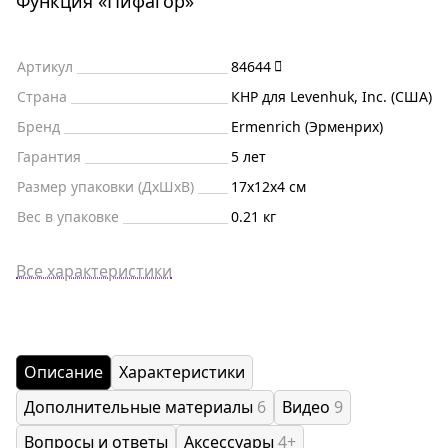
Функция «Пифагор»
Артикул
84644
Страна
КНР для Levenhuk, Inc. (США)
Бренд
Ermenrich (Эрменрих)
Гарантия
5 лет
Размер упаковки (ДxШxВ)
17x12x4 см
Вес в упаковке
0.21 кг
Все характеристики
Описание
Характеристики
Дополнительные материалы
6
Видео
9
Вопросы и ответы
Аксессуары
4+