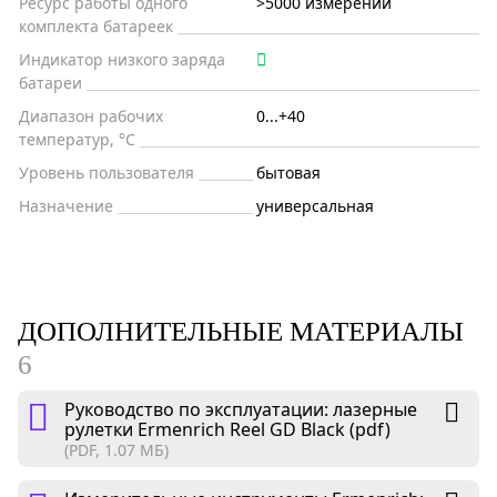
Ресурс работы одного
>5000 измерений
комплекта батареек
Индикатор низкого заряда
батареи
Диапазон рабочих
0...+40
температур, °С
Уровень пользователя
бытовая
Назначение
универсальная
ДОПОЛНИТЕЛЬНЫЕ МАТЕРИАЛЫ
6
Руководство по эксплуатации: лазерные
рулетки Ermenrich Reel GD Black (pdf)
(PDF, 1.07 МБ)