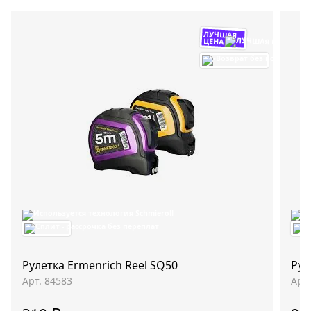
ЛУЧШАЯ
ЦЕНА
Рулетка Ermenrich Reel SQ50
Рул
Арт. 84583
Арт