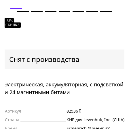
-38%
СКИДКА
Снят с производства
Электрическая, аккумуляторная, с подсветкой
и 24 магнитными битами
Артикул
82536
Страна
КНР для Levenhuk, Inc. (США)
Бренд
Ermenrich (Эрменрих)