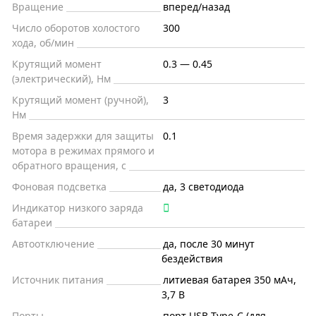
Вращение
вперед/назад
Число оборотов холостого
300
хода, об/мин
Крутящий момент
0.3 — 0.45
(электрический), Нм
Крутящий момент (ручной),
3
Нм
Время задержки для защиты
0.1
мотора в режимах прямого и
обратного вращения, с
Фоновая подсветка
да, 3 светодиода
Индикатор низкого заряда
батареи
Автоотключение
да, после 30 минут
бездействия
Источник питания
литиевая батарея 350 мАч,
3,7 В
Порты
порт USB Type-C (для