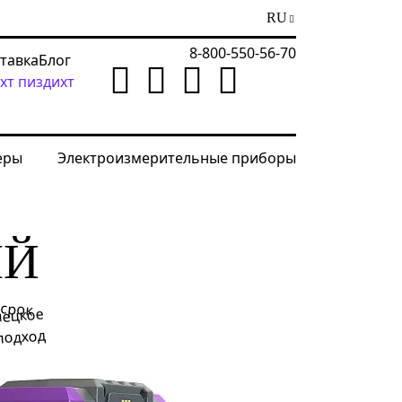
RU
8-800-550-56-70
ставка
Блог
хт пиздихт
еры
Электроизмерительные приборы
ЫЙ