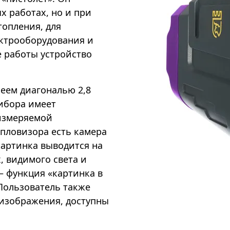
х работах, но и при
топления, для
ектрооборудования и
е работы устройство
еем диагональю 2,8
ибора имеет
 измеряемой
тепловизора есть камера
картинка выводится на
, видимого света и
 функция «картинка в
 Пользователь также
 изображения, доступны