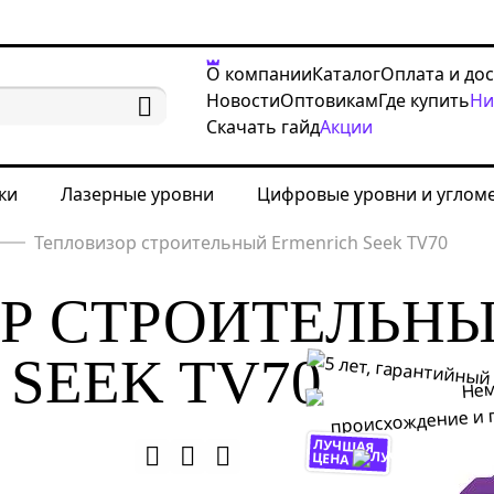
О компании
Каталог
Оплата и до
Новости
Оптовикам
Где купить
Ни
Скачать гайд
Акции
ки
Лазерные уровни
Цифровые уровни и углом
Тепловизор строительный Ermenrich Seek TV70
Р СТРОИТЕЛЬН
SEEK TV70
ЛУЧШАЯ
ЦЕНА