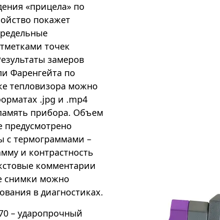
дения «прицела» по
ройство покажет
предельные
отметками точек
Результаты замеров
ли Фаренгейта по
ке тепловизора можно
орматах .jpg и .mp4
 память прибора. Объем
же предусмотрено
ы с термограммами –
амму и контрастность
екстовые комментарии
е снимки можно
ования в диагностиках.
V70 – ударопрочный