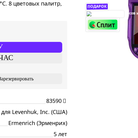
°С. 8 цветовых палитр,
ПОДАРОК
У
ЧАС
Зарезервировать
83590
 для Levenhuk, Inc. (США)
Ermenrich (Эрменрих)
5 лет