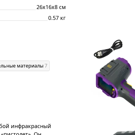
26x16x8 см
0.57 кг
ельные материалы
7
собой инфракрасный
 «пистолет». Он