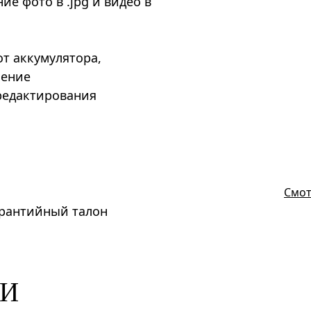
ие фото в .jpg и видео в
т аккумулятора,
чение
редактирования
Смот
арантийный талон
КИ