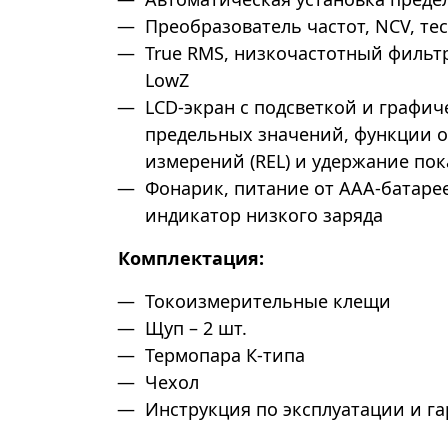
Преобразователь частот, NCV, те
True RMS, низкочастотный фильт
LowZ
LCD-экран с подсветкой и графич
предельных значений, функции 
измерений (REL) и удержание по
Фонарик, питание от AAA-батаре
индикатор низкого заряда
Комплектация:
Токоизмерительные клещи
Щуп – 2 шт.
Термопара К-типа
Чехол
Инструкция по эксплуатации и г