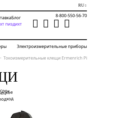
RU
8-800-550-56-70
ставка
Блог
хт пиздихт
еры
Электроизмерительные приборы
Токоизмерительные клещи Ermenrich Ping MK70
ЩИ