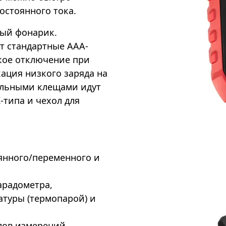
остоянного тока.
ный фонарик.
т стандартные AAA-
ское отключение при
ация низкого заряда на
ельными клещами идут
-типа и чехол для
янного/переменного и
арадометра,
атуры (термопарой) и
лов измерений