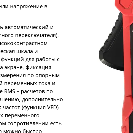
или напряжение в
ть автоматический и
ного переключателя).
ысококонтрастном
ческая шкала и
 функций для работы с
на экране, фиксация
измерения по опорным
ий переменных тока и
e RMS – расчетов по
ачению, дополнительно
частот (функция VFD).
х переменного
ом сопротивлении есть
ro можно быстро