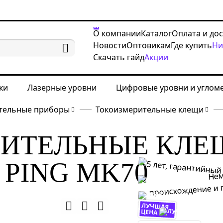
О компании
Каталог
Оплата и до
Новости
Оптовикам
Где купить
Ни
Скачать гайд
Акции
ки
Лазерные уровни
Цифровые уровни и углом
тельные приборы
Токоизмерительные клещи
РИТЕЛЬНЫЕ КЛЕ
 PING MK70
ЛУЧШАЯ
ЦЕНА