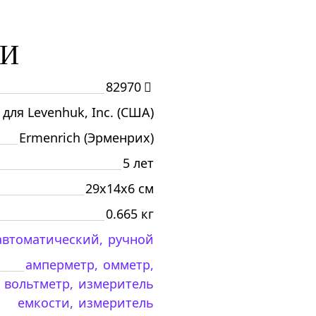
КИ
82970
 для Levenhuk, Inc. (США)
Ermenrich (Эрменрих)
5 лет
29x14x6 см
0.665 кг
автоматический,
ручной
амперметр,
омметр,
вольтметр,
измеритель
емкости,
измеритель