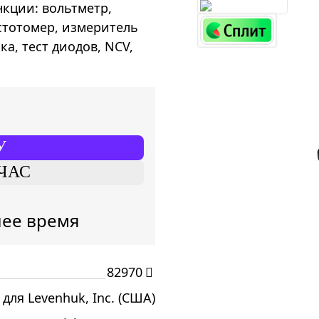
нкции: вольтметр,
стотомер, измеритель
а, тест диодов, NCV,
У
ЧАС
шее время
82970
 для Levenhuk, Inc. (США)