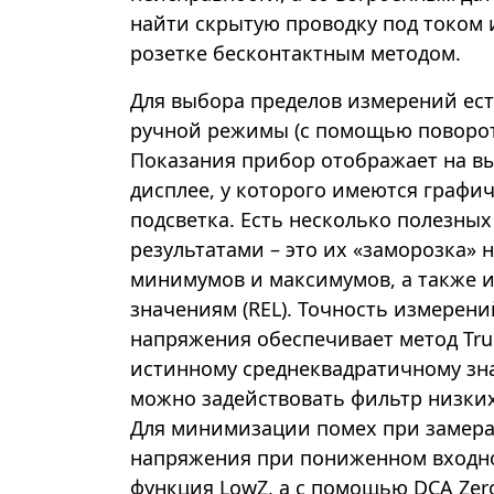
найти скрытую проводку под током 
розетке бесконтактным методом.
Для выбора пределов измерений ес
ручной режимы (с помощью поворот
Показания прибор отображает на в
дисплее, у которого имеются графи
подсветка. Есть несколько полезных
результатами – это их «заморозка» 
минимумов и максимумов, а также 
значениям (REL). Точность измерен
напряжения обеспечивает метод Tru
истинному среднеквадратичному зн
можно задействовать фильтр низких 
Для минимизации помех при замера
напряжения при пониженном входн
функция LowZ, а с помощью DCA Ze