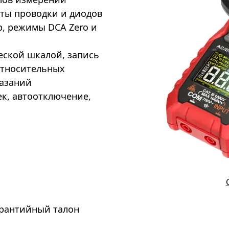
сты проводки и диодов
р, режимы DCA Zero и
еской шкалой, запись
относительных
казаний
ек, автоотключение,
арантийный талон