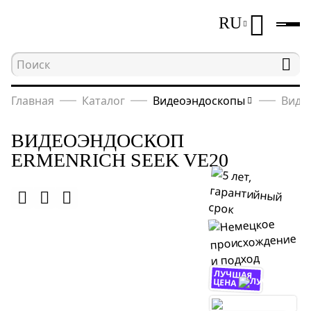
RU
Главная
Каталог
Видеоэндоскопы
Виде
ВИДЕОЭНДОСКОП
ERMENRICH SEEK VE20
ЛУЧШАЯ
ЦЕНА