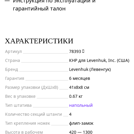
Инструкция по эксплуатации и
гарантийный талон
ХАРАКТЕРИСТИКИ
Артикул
78393
Страна
КНР для Levenhuk, Inc. (США)
Бренд
Levenhuk (Левенгук)
Гарантия
6 месяцев
Размер упаковки (ДxШxВ)
41x8x8 см
Вес в упаковке
0.67 кг
Тип штатива
напольный
Количество секций штанги
4
Тип крепления ножек
флип-замок
Высота в рабочем
420 — 1300