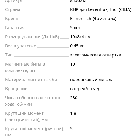
Артикул
84562
Страна
КНР для Levenhuk, Inc. (США)
Бренд
Ermenrich (Эрменрих)
Гарантия
5 лет
Размер упаковки (ДxШxВ)
19x8x4 см
Вес в упаковке
0.45 кг
Тип
электрическая отвёртка
Магнитные биты в
10
комплекте, шт.
Материал магнитных бит
порошковый металл
Вращение
вперед/назад
Число оборотов холостого
230
хода, об/мин
Крутящий момент
1.8
(электрический), Нм
Крутящий момент (ручной),
5
Нм