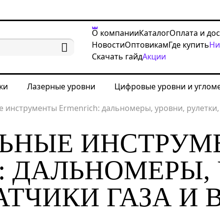
О компании
Каталог
Оплата и до
Новости
Оптовикам
Где купить
Ни
Скачать гайд
Акции
ки
Лазерные уровни
Цифровые уровни и углом
инструменты Ermenrich: дальномеры, уровни, рулетки, 
ЛЬНЫЕ ИНСТРУМ
: ДАЛЬНОМЕРЫ, 
ДАТЧИКИ ГАЗА И