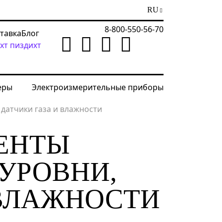
RU
8-800-550-56-70
ставка
Блог
хт пиздихт
еры
Электроизмерительные приборы
датчики газа и влажности
ЕНТЫ
УРОВНИ,
 ВЛАЖНОСТИ