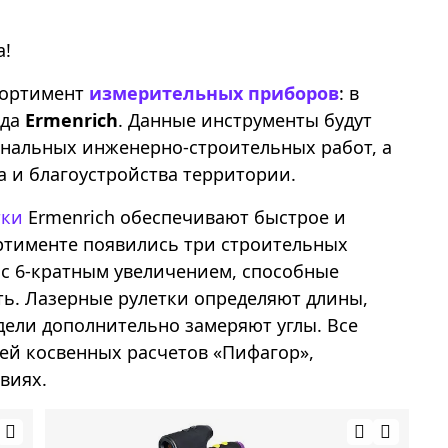
а!
сортимент
измерительных приборов
: в
нда
Ermenrich
. Данные инструменты будут
нальных инженерно-строительных работ, а
а и благоустройства территории.
тки
Ermenrich обеспечивают быстрое и
ртименте появились три строительных
с 6-кратным увеличением, способные
ть. Лазерные рулетки определяют длины,
ели дополнительно замеряют углы. Все
ей косвенных расчетов «Пифагор»,
виях.