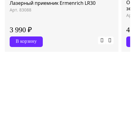
Очк
Лазерный приемник Ermenrich LR30
зел
Арт. 83088
Арт
3 990 ₽
45
В корзину
В