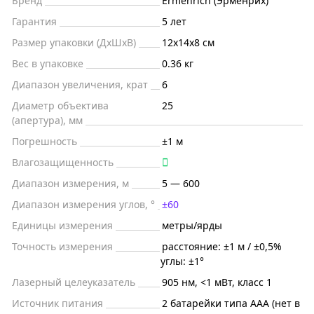
Бренд
Ermenrich (Эрменрих)
Гарантия
5 лет
Размер упаковки (ДxШxВ)
12x14x8 см
Вес в упаковке
0.36 кг
Диапазон увеличения, крат
6
Диаметр объектива
25
(апертура), мм
Погрешность
±1 м
Влагозащищенность
Диапазон измерения, м
5 — 600
Диапазон измерения углов, °
±60
Единицы измерения
метры/ярды
Точность измерения
расстояние: ±1 м / ±0,5%
углы: ±1°
Лазерный целеуказатель
905 нм, <1 мВт, класс 1
Источник питания
2 батарейки типа AAA (нет в