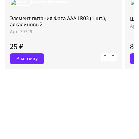
Элемент питания Фаza AAA LR03 (1 шт.),
Шта
алкалиновый
Арт
Арт. 79749
25 ₽
8 
В корзину
В