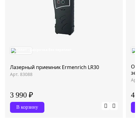
Очк
Лазерный приемник Ermenrich LR30
зел
Арт. 83088
Арт
3 990 ₽
45
В корзину
В